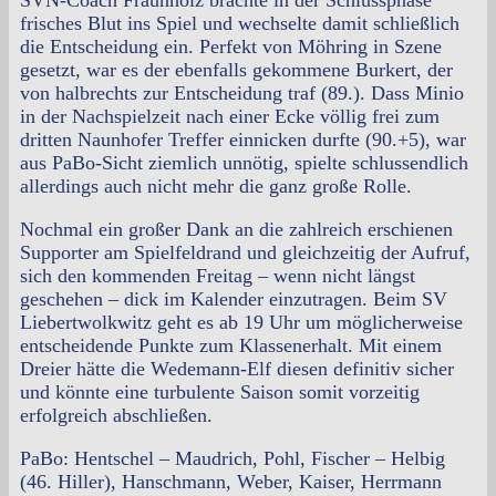
SVN-Coach Fraunholz brachte in der Schlussphase
frisches Blut ins Spiel und wechselte damit schließlich
die Entscheidung ein. Perfekt von Möhring in Szene
gesetzt, war es der ebenfalls gekommene Burkert, der
von halbrechts zur Entscheidung traf (89.). Dass Minio
in der Nachspielzeit nach einer Ecke völlig frei zum
dritten Naunhofer Treffer einnicken durfte (90.+5), war
aus PaBo-Sicht ziemlich unnötig, spielte schlussendlich
allerdings auch nicht mehr die ganz große Rolle.
Nochmal ein großer Dank an die zahlreich erschienen
Supporter am Spielfeldrand und gleichzeitig der Aufruf,
sich den kommenden Freitag – wenn nicht längst
geschehen – dick im Kalender einzutragen. Beim SV
Liebertwolkwitz geht es ab 19 Uhr um möglicherweise
entscheidende Punkte zum Klassenerhalt. Mit einem
Dreier hätte die Wedemann-Elf diesen definitiv sicher
und könnte eine turbulente Saison somit vorzeitig
erfolgreich abschließen.
PaBo: Hentschel – Maudrich, Pohl, Fischer – Helbig
(46. Hiller), Hanschmann, Weber, Kaiser, Herrmann