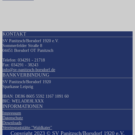
KONTAKT
SV Panitzsch/Borsdorf 1920 e.V.
Sommerfelder Straße 8
04451 Borsdorf OT Panitzsch
Telefon: 034291 - 21718
Fax: 034291 - 38243
info@sv-panitzsch-borsdorf.de
BANKVERBINDUNG
SV Panitzsch/Borsdorf 1920
Sparkasse Leipzig
IBAN: DE86 8605 5592 1167 1091 60
BIC: WELADE8LXXX
INFORMATIONEN
Impressum
Datenschutz
Downloads
Vereinsgaststätte "Waldkater"
Copyright 2023 © SV Panitzsch/Borsdorf 1920 e.V.