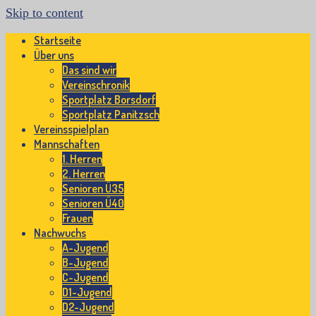
Skip to content
Startseite
Über uns
Das sind wir
Vereinschronik
Sportplatz Borsdorf
Sportplatz Panitzsch
Vereinsspielplan
Mannschaften
1. Herren
2. Herren
Senioren Ü35
Senioren Ü40
Frauen
Nachwuchs
A-Jugend
B-Jugend
C-Jugend
D1-Jugend
D2-Jugend