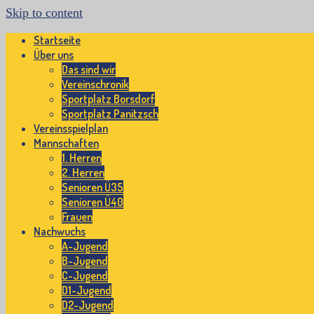
Skip to content
Startseite
Über uns
Das sind wir
Vereinschronik
Sportplatz Borsdorf
Sportplatz Panitzsch
Vereinsspielplan
Mannschaften
1. Herren
2. Herren
Senioren Ü35
Senioren Ü40
Frauen
Nachwuchs
A-Jugend
B-Jugend
C-Jugend
D1-Jugend
D2-Jugend