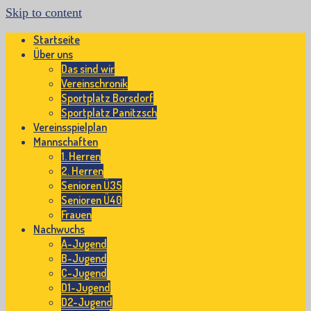
Skip to content
Startseite
Über uns
Das sind wir
Vereinschronik
Sportplatz Borsdorf
Sportplatz Panitzsch
Vereinsspielplan
Mannschaften
1. Herren
2. Herren
Senioren Ü35
Senioren Ü40
Frauen
Nachwuchs
A-Jugend
B-Jugend
C-Jugend
D1-Jugend
D2-Jugend