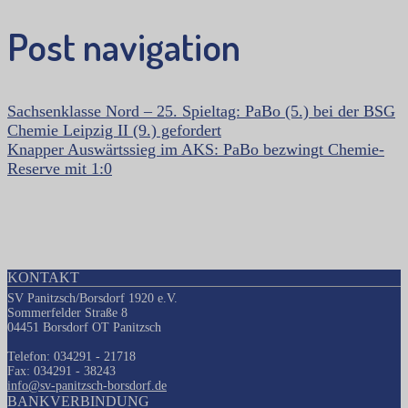
Post navigation
Sachsenklasse Nord – 25. Spieltag: PaBo (5.) bei der BSG
Chemie Leipzig II (9.) gefordert
Knapper Auswärtssieg im AKS: PaBo bezwingt Chemie-
Reserve mit 1:0
KONTAKT
SV Panitzsch/Borsdorf 1920 e.V.
Sommerfelder Straße 8
04451 Borsdorf OT Panitzsch
Telefon: 034291 - 21718
Fax: 034291 - 38243
info@sv-panitzsch-borsdorf.de
BANKVERBINDUNG