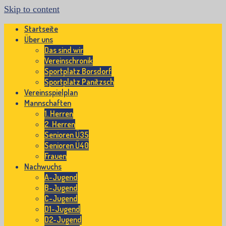
Skip to content
Startseite
Über uns
Das sind wir
Vereinschronik
Sportplatz Borsdorf
Sportplatz Panitzsch
Vereinsspielplan
Mannschaften
1. Herren
2. Herren
Senioren Ü35
Senioren Ü40
Frauen
Nachwuchs
A-Jugend
B-Jugend
C-Jugend
D1-Jugend
D2-Jugend