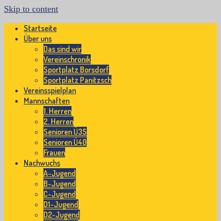
Skip to content
Startseite
Über uns
Das sind wir
Vereinschronik
Sportplatz Borsdorf
Sportplatz Panitzsch
Vereinsspielplan
Mannschaften
1. Herren
2. Herren
Senioren Ü35
Senioren Ü40
Frauen
Nachwuchs
A-Jugend
B-Jugend
C-Jugend
D1-Jugend
D2-Jugend