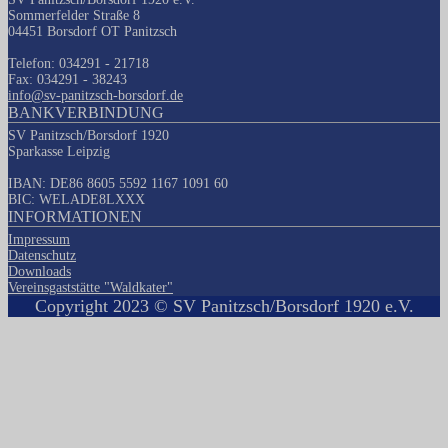
Sommerfelder Straße 8
04451 Borsdorf OT Panitzsch
Telefon: 034291 - 21718
Fax: 034291 - 38243
info@sv-panitzsch-borsdorf.de
BANKVERBINDUNG
SV Panitzsch/Borsdorf 1920
Sparkasse Leipzig
IBAN: DE86 8605 5592 1167 1091 60
BIC: WELADE8LXXX
INFORMATIONEN
Impressum
Datenschutz
Downloads
Vereinsgaststätte "Waldkater"
Copyright 2023 © SV Panitzsch/Borsdorf 1920 e.V.