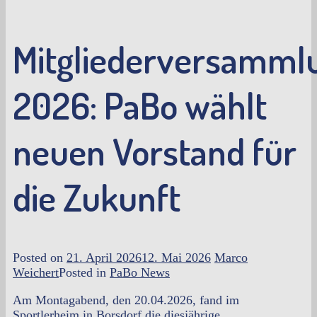
Mitgliederversamml
2026: PaBo wählt
neuen Vorstand für
die Zukunft
Posted on
21. April 2026
12. Mai 2026
Marco
Weichert
Posted in
PaBo News
Am Montagabend, den 20.04.2026, fand im
Sportlerheim in Borsdorf die diesjährige