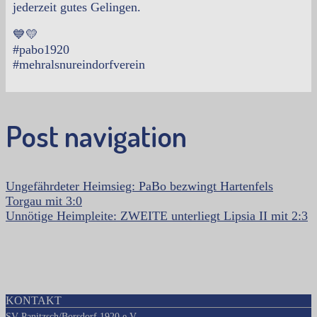
jederzeit gutes Gelingen.
💙💛
#pabo1920
#mehralsnureindorfverein
Post navigation
Ungefährdeter Heimsieg: PaBo bezwingt Hartenfels
Torgau mit 3:0
Unnötige Heimpleite: ZWEITE unterliegt Lipsia II mit 2:3
KONTAKT
SV Panitzsch/Borsdorf 1920 e.V.