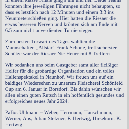
In einem klasse Finale ging’s hin und her. Beide Teams
konnten ihre jeweiligen Führungen nicht behaupten, so
dass es letztlich nach 12 Minuten und einem 3:3 ins
Neunmeterschießen ging. Hier hatten die Riesaer die
etwas besseren Nerven und krönten sich am Ende mit
6:5 zum nicht unverdienten Turniersieger.
Zum besten Torwart des Tages wählten die
Mannschaften „Allstar“ Frank Schöne, treffsicherster
Schütze war der Riesaer Nic Heuer mit 8 Treffern.
Wir bedanken uns beim Gastgeber samt aller fleißiger
Helfer für die großartige Organisation und ein tolles
Hallenspektakel in Naunhof. Wir freuen uns auf ein
baldiges Wiedersehen zu unserem Fleischerei Schönfeld
Cup am 6. Januar in Borsdorf. Bis dahin wünschen wir
allen einen guten Rutsch in ein hoffentlich gesundes und
erfolgreiches neues Jahr 2024.
PaBo: Uhlmann – Weber, Herrmann, Hanschmann,
Werner, Aps, Julian Stelzner, F. Hertwig, Hirsekorn, K.
Hertwig