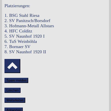
Platzierungen:
1. BSG Stahl Riesa
2. ⁠SV Panitzsch/Borsdorf
3. ⁠Hofmann-Metall Allstars
4. ⁠HFC Colditz
5. ⁠SV Naunhof 1920 I
6. ⁠TuS Weinböhla
7. ⁠Bornaer SV
8. ⁠SV Naunhof 1920 II
Spam melden
Löschen
Weiterleiten
Antworten