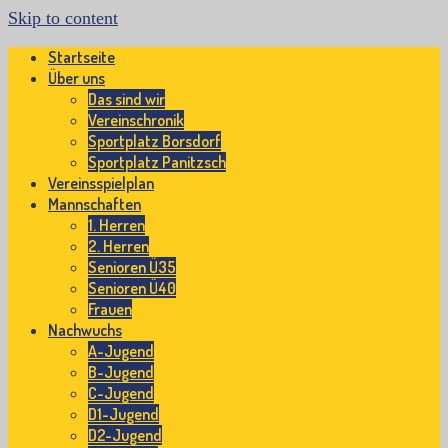
Skip to content
Startseite
Über uns
Das sind wir
Vereinschronik
Sportplatz Borsdorf
Sportplatz Panitzsch
Vereinsspielplan
Mannschaften
1. Herren
2. Herren
Senioren Ü35
Senioren Ü40
Frauen
Nachwuchs
A-Jugend
B-Jugend
C-Jugend
D1-Jugend
D2-Jugend